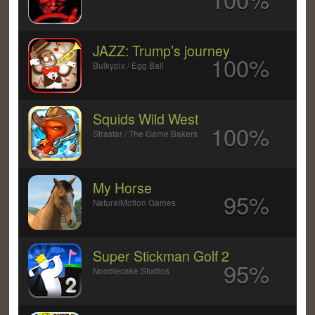
JAZZ: Trump’s journey
100%
Bulkypix / Egg Ball
Squids Wild West
100%
Strastar / The Game Bakers
My Horse
95%
NaturalMotion Games
Super Stickman Golf 2
95%
Noodlecake Studios