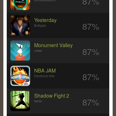
87%
ShineResearch
Yesterday
87%
Bulkypix
Monument Valley
87%
ustwo
NBA JAM
87%
Electronic Arts
Shadow Fight 2
87%
Nekki