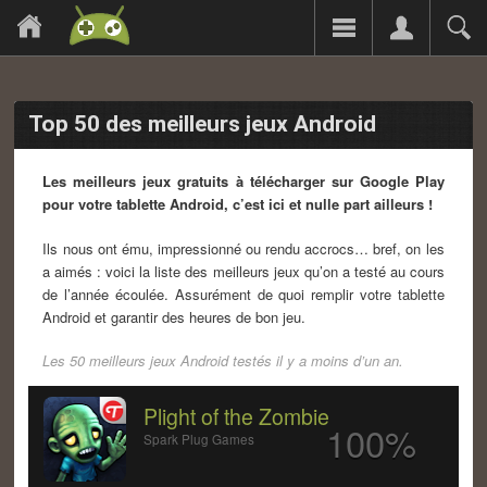
Top 50 des meilleurs jeux Android
Les meilleurs jeux gratuits à télécharger sur Google Play
pour votre tablette Android, c’est ici et nulle part ailleurs !
Ils nous ont ému, impressionné ou rendu accrocs… bref, on les
a aimés : voici la liste des meilleurs jeux qu’on a testé au cours
de l’année écoulée. Assurément de quoi remplir votre tablette
Android et garantir des heures de bon jeu.
Les 50 meilleurs jeux Android testés il y a moins d’un an.
Plight of the Zombie
100%
Spark Plug Games