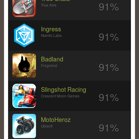
91%
True Axis
Ingress
91%
Niantic Labs
Badland
91%
Frogmind
Slingshot Racing
91%
Crescent Moon Games
MotoHeroz
91%
Ubisoft