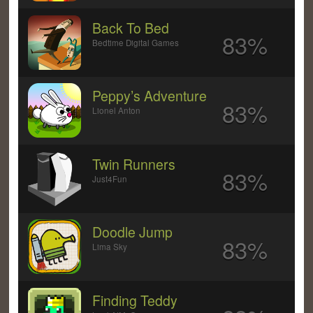
Back To Bed
83%
Bedtime Digital Games
Peppy’s Adventure
83%
Lionel Anton
Twin Runners
83%
Just4Fun
Doodle Jump
83%
Lima Sky
Finding Teddy