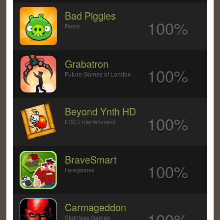
Bad Piggies
100%
Rovio
Grabatron
100%
Future Games of London
Beyond Ynth HD
100%
FDG Entertainment
BraveSmart
100%
flaregames
Carmageddon
100%
Stainless Games