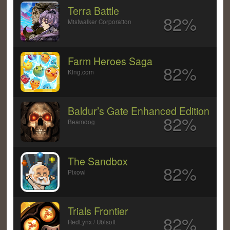
Terra Battle
82%
Mistwalker Corporation
Farm Heroes Saga
82%
King.com
Baldur’s Gate Enhanced Edition
82%
Beamdog
The Sandbox
82%
Pixowl
Trials Frontier
82%
RedLynx / Ubisoft