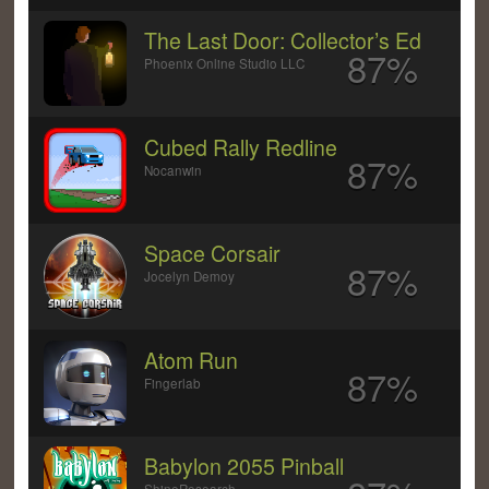
The Last Door: Collector’s Ed
87%
Phoenix Online Studio LLC
Cubed Rally Redline
87%
Nocanwin
Space Corsair
87%
Jocelyn Demoy
Atom Run
87%
Fingerlab
Babylon 2055 Pinball