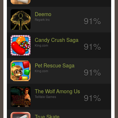
Deemo
91%
Rayark Inc
Candy Crush Saga
91%
King.com
Pet Rescue Saga
91%
King.com
The Wolf Among Us
91%
Telltale Games
True Skate