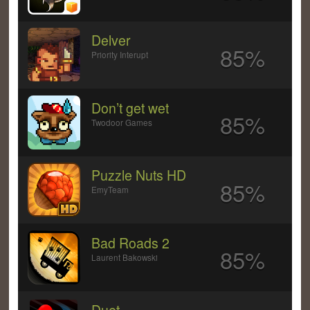
Delver
85%
Priority Interupt
Don’t get wet
85%
Twodoor Games
Puzzle Nuts HD
85%
EmyTeam
Bad Roads 2
85%
Laurent Bakowski