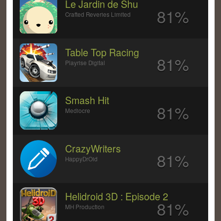
Le Jardin de Shu
81%
Crafted Reveries Limited
Table Top Racing
81%
Playrise Digital
Smash Hit
81%
Mediocre
CrazyWriters
81%
HappyDrOid
Helidroid 3D : Episode 2
81%
MH Production