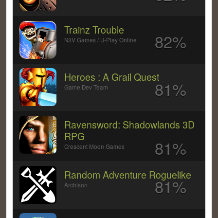
Trainz Trouble
82%
N3V Games / U-Play Online
Heroes : A Grail Quest
81%
Game Dev Team
Ravensword: Shadowlands 3D
RPG
81%
Crescent Moon Games
Random Adventure Roguelike
81%
Archison