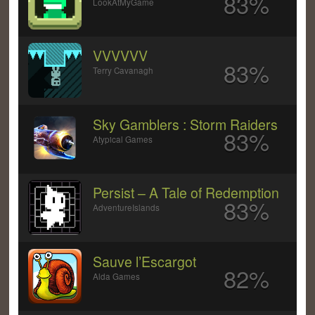
83%
LookAtMyGame
VVVVVV
83%
Terry Cavanagh
Sky Gamblers : Storm Raiders
83%
Atypical Games
Persist – A Tale of Redemption
83%
AdventureIslands
Sauve l’Escargot
82%
Alda Games