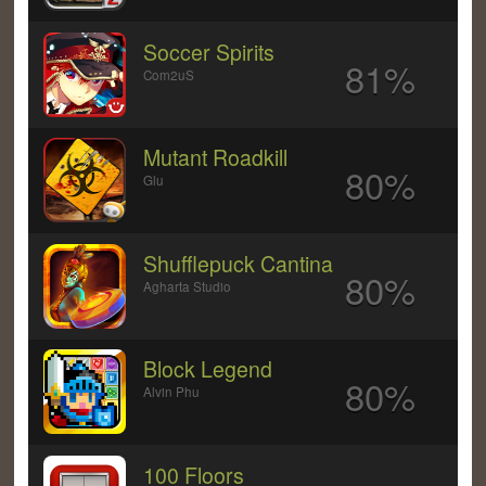
Soccer Spirits
81%
Com2uS
Mutant Roadkill
80%
Glu
Shufflepuck Cantina
80%
Agharta Studio
Block Legend
80%
Alvin Phu
100 Floors