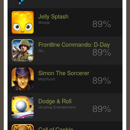
Jelly Splash
89%
Wooga
Frontline Commando: D-Day
89%
Glu
Simon The Sorcerer
89%
MojoTouch
Dodge & Roll
89%
Unnyhog Entertainment
Call of Cookie