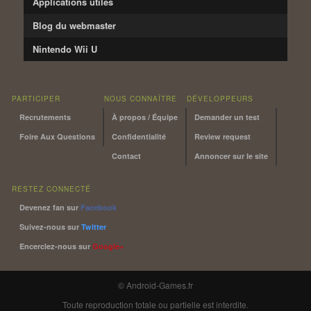
Applications utiles
Blog du webmaster
Nintendo Wii U
PARTICIPER
NOUS CONNAÎTRE
DÉVELOPPEURS
Recrutements
À propos / Équipe
Demander un test
Foire Aux Questions
Confidentialité
Review request
Contact
Annoncer sur le site
RESTEZ CONNECTÉ
Devenez fan sur
Facebook
Suivez-nous sur
Twitter
Encerclez-nous sur
Google+
© Android-Games.fr
Toute reproduction totale ou partielle est interdite.