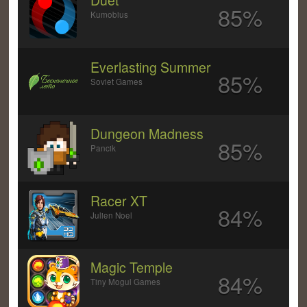
Duet
85%
Kumobius
Everlasting Summer
85%
Soviet Games
Dungeon Madness
85%
Pancik
Racer XT
84%
Julien Noel
Magic Temple
84%
Tiny Mogul Games