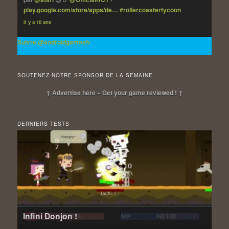
play.google.com/store/apps/de…
#rollercoastertycoon
Il y a 10 ans
Suivre @androidgamesfr
SOUTENEZ NOTRE SPONSOR DE LA SEMAINE
↑ Advertise here + Get your game reviewed ! ↑
DERNIERS TESTS
Infini Donjon !