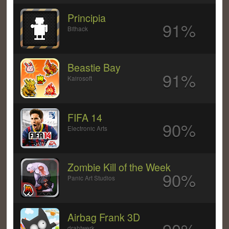
Principia
91%
Bithack
Beastie Bay
91%
Kairosoft
FIFA 14
90%
Electronic Arts
Zombie Kill of the Week
90%
Panic Art Studios
Airbag Frank 3D
drahtwerk