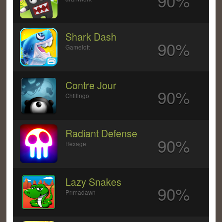
90%
Shark Dash
90%
Gameloft
Contre Jour
90%
Chillingo
Radiant Defense
90%
Hexage
Lazy Snakes
90%
Primadawn