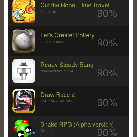
Cut the Rope: Time Travel
90%
ZeptoLab
Let’s Create! Pottery
90%
Infinite Dreams
Ready Steady Bang
90%
Noodlecake Studios
Draw Race 2
90%
Chillingo / RedLynx
Snake RPG (Alpha version)
90%
Grotesque