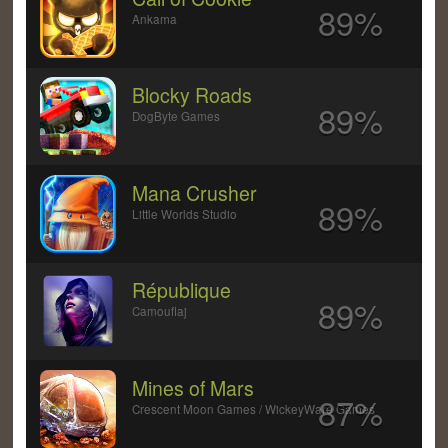
89%
Ankama
Blocky Roads
89%
DogByte Games
Mana Crusher
89%
Little Worlds Studio
République
89%
Camouflaj
Mines of Mars
87%
Crescent Moon Games / WickeyWare Games