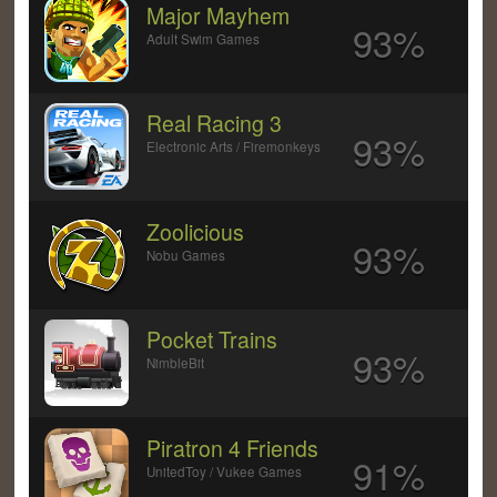
Major Mayhem
93%
Adult Swim Games
Real Racing 3
93%
Electronic Arts / Firemonkeys
Zoolicious
93%
Nobu Games
Pocket Trains
93%
NimbleBit
Piratron 4 Friends
91%
UnitedToy / Vukee Games