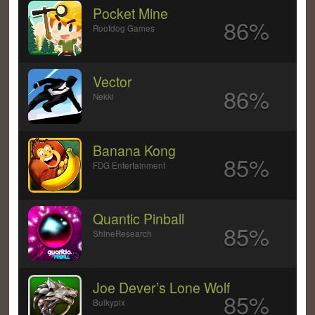
Pocket Mine
86%
Roofdog Games
Vector
86%
Nekki
Banana Kong
85%
FDG Entertainment
Quantic Pinball
85%
ShineResearch
Joe Dever’s Lone Wolf
85%
Bulkypix