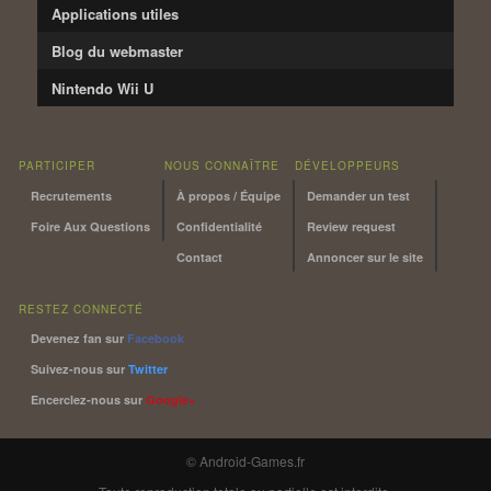
Applications utiles
Blog du webmaster
Nintendo Wii U
PARTICIPER
NOUS CONNAÎTRE
DÉVELOPPEURS
Recrutements
À propos / Équipe
Demander un test
Foire Aux Questions
Confidentialité
Review request
Contact
Annoncer sur le site
RESTEZ CONNECTÉ
Devenez fan sur
Facebook
Suivez-nous sur
Twitter
Encerclez-nous sur
Google+
© Android-Games.fr