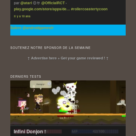
par
@atari
😊🤘
@OfficialRCT
›
play.google.com/store/apps/de…
#rollercoastertycoon
Il y a 10 ans
Suivre @androidgamesfr
SOUTENEZ NOTRE SPONSOR DE LA SEMAINE
↑ Advertise here + Get your game reviewed ! ↑
DERNIERS TESTS
Infini Donjon !