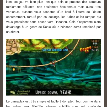
Non, ce jeu va bien plus loin que cela et propose des parcours
totalement délirants, non seulement horizontaux mais aussi très
verticaux, puisque vous passerez d’un bord à l’autre de l’écran
constamment, torturé par les loopings, les turbos et les rampes qui
vous propulsent sans cesse vers l’inconnu. Cela s’apparente alors
davantage à un genre de Sonic où le hérisson serait remplacé par
un skater.
Le gameplay est très simple et facile à dompter. Tout comme dans
les autres jeux MiniClip, chaque subtilité vous est expliquée