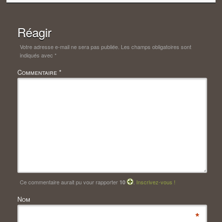
Réagir
Votre adresse e-mail ne sera pas publiée.
Les champs obligatoires sont
indiqués avec
*
Commentaire
*
Ce commentaire aurait pu vour rapporter
.
Inscrivez-vous !
10
Nom
*