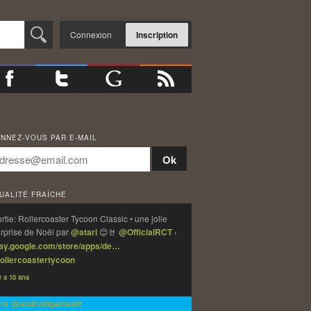
Connexion
Inscription
NNEZ-VOUS PAR E-MAIL
UALITÉ FRAÎCHE
rtie: Rollercoaster Tycoon Classic • une jolie
rprise de Noël par
@atari
😊🤘
@OfficialRCT
›
lay.google.com/store/apps/de…
ollercoastertycoon
 y a 10 ans
vre @androidgamesfr