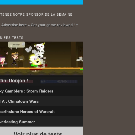
TENEZ NOTRE SPONSOR DE LA SEMAINE
 Advertise here + Get your game reviewed ! ↑
NIERS TESTS
nfini Donjon !
ky Gamblers : Storm Raiders
TA : Chinatown Wars
earthstone Heroes of Warcraft
verlasting Summer
Voir plus de tests