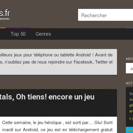
Rechercher
s
Top 50
Genres
cipal
ondaire
illeurs jeux pour téléphone ou tablette Android ! Avant de
ABO
s, n’oubliez pas de nous rejoindre sur Facebook, Twitter et
ACT
So
als, Oh tiens! encore un jeu
su
p
#r
Il
Cette semaine, le jeu héroïque , est sorti par… Glu! Sorti
mardi sur Android, ce jeu est en téléchargement gratuit
Sui