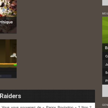
MEI
ythique
B
C
J
S
P
 Raiders
GEN
Vous vous souvenez de « Pappy Boyington » ? Non ?