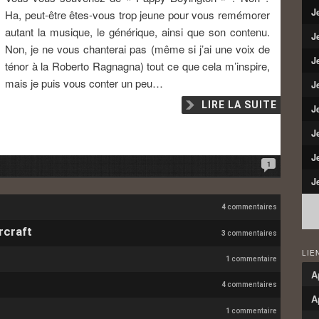
J
Ha, peut-être êtes-vous trop jeune pour vous remémorer
autant la musique, le générique, ainsi que son contenu.
J
Non, je ne vous chanterai pas (même si j’ai une voix de
J
ténor à la Roberto Ragnagna) tout ce que cela m’inspire,
mais je puis vous conter un peu…
J
LIRE LA SUITE
J
J
J
1
J
4
commentaires
rcraft
3
commentaires
LIE
1
commentaire
A
4
commentaires
A
1
commentaire