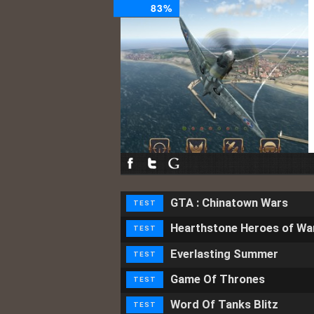
83%
GTA : Chinatown Wars
TEST
Hearthstone Heroes of Wa
TEST
Everlasting Summer
TEST
Game Of Thrones
TEST
Word Of Tanks Blitz
TEST