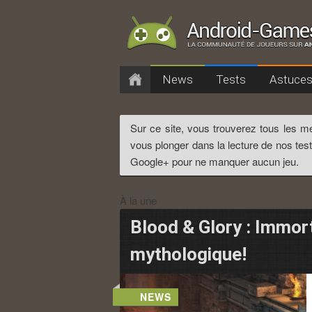
Menu principal
News
Tests
Astuce
Aller au contenu prin
Aller au contenu sec
Sur ce site, vous trouverez tous les me
vous plonger dans la lecture de nos test
Google+ pour ne manquer aucun jeu.
À la une
Blood & Glory : Immort
mythologique!
NEWS