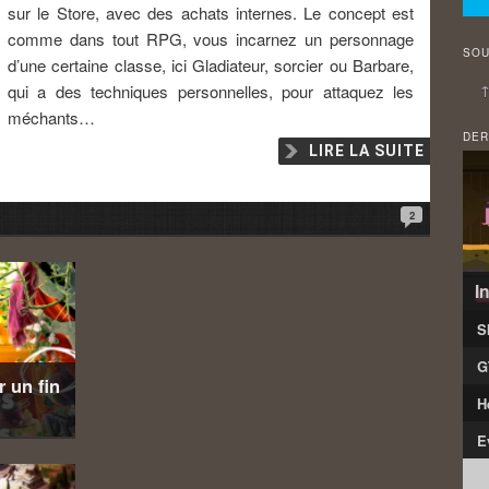
sur le Store, avec des achats internes. Le concept est
comme dans tout RPG, vous incarnez un personnage
SOU
d’une certaine classe, ici Gladiateur, sorcier ou Barbare,
↑
qui a des techniques personnelles, pour attaquez les
méchants…
DER
LIRE LA SUITE
2
I
S
G
 un fin
H
E