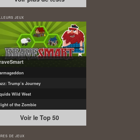
LLEURS JEUX
raveSmart
armageddon
azz: Trump’s Journey
quids Wild West
light of the Zombie
Voir le Top 50
RES DE JEUX