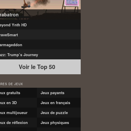
rabatron
eyond Ynth HD
raveSmart
armageddon
azz: Trump’s Journey
Voir le Top 50
RES DE JEUX
eux gratuits
Jeux payants
eux en 3D
Jeux en français
eux multijoueur
Jeux de puzzle
eux de réflexion
Jeux physiques