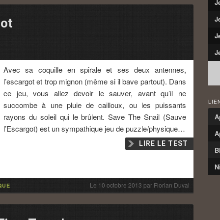
J
J
got
J
J
Avec sa coquille en spirale et ses deux antennes,
l’escargot et trop mignon (même si il bave partout). Dans
ce jeu, vous allez devoir le sauver, avant qu’il ne
LIE
succombe à une pluie de cailloux, ou les puissants
rayons du soleil qui le brûlent. Save The Snail (Sauve
A
l’Escargot) est un sympathique jeu de puzzle/physique…
A
LIRE LE TEST
B
N
Le
10 octobre 2013
par
Florian Duval
QUE