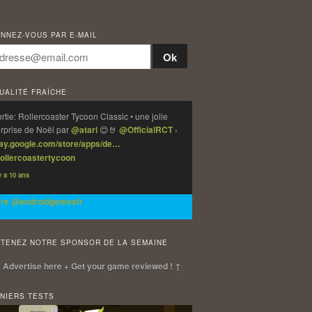
NNEZ-VOUS PAR E-MAIL
UALITÉ FRAÎCHE
rtie: Rollercoaster Tycoon Classic • une jolie
rprise de Noël par
@atari
😊🤘
@OfficialRCT
›
lay.google.com/store/apps/de…
ollercoastertycoon
 y a 10 ans
vre @androidgamesfr
TENEZ NOTRE SPONSOR DE LA SEMAINE
 Advertise here + Get your game reviewed ! ↑
NIERS TESTS