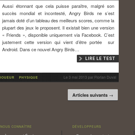
Aussi étonnant que cela puisse paraître, malgré son
succès mondial et incontesté, Angry Birds ne s’est
jamais doté d’un tableau des meilleurs scores, comme la
plupart des jeux le proposent. Il existait bien une version
« Friends », disponible uniquement via Facebook. C’est
justement cette version qui vient d’être portée sur
Android. Dans ce nouvel Angry Birds…
LIRE LE TEST
Le
3 mai 2013
par
Florian Duval
JOUEUR
PHYSIQUE
Articles suivants
→
NOUS CONNAÎTRE
DÉVELOPPEURS