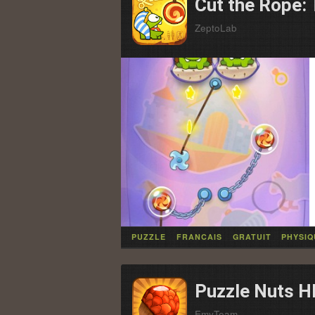
Cut the Rope: 
ZeptoLab
PUZZLE
FRANCAIS
GRATUIT
PHYSIQ
Puzzle Nuts H
EmyTeam