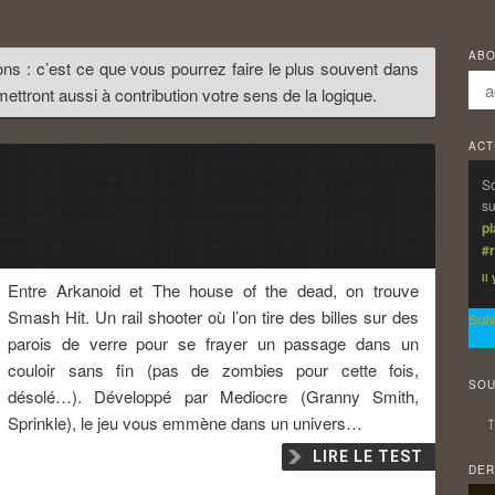
ABO
ions : c’est ce que vous pourrez faire le plus souvent dans
ettront aussi à contribution votre sens de la logique.
ACT
So
su
p
#r
Il
Entre Arkanoid et The house of the dead, on trouve
Smash Hit. Un rail shooter où l’on tire des billes sur des
Sui
parois de verre pour se frayer un passage dans un
couloir sans fin (pas de zombies pour cette fois,
SOU
désolé…). Développé par Mediocre (Granny Smith,
Sprinkle), le jeu vous emmène dans un univers…
↑
LIRE LE TEST
DER