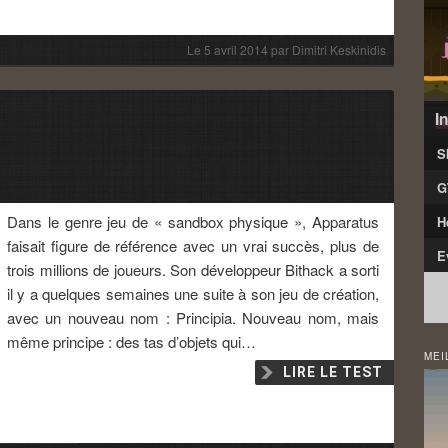
Le
5 avril 2014
par
Dimitri Keskinidis
I
S
G
Dans le genre jeu de « sandbox physique », Apparatus
H
faisait figure de référence avec un vrai succès, plus de
E
trois millions de joueurs. Son développeur Bithack a sorti
il y a quelques semaines une suite à son jeu de création,
avec un nouveau nom : Principia. Nouveau nom, mais
même principe : des tas d’objets qui…
MEI
LIRE LE TEST