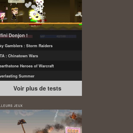
nfini Donjon !
ky Gamblers : Storm Raiders
TA : Chinatown Wars
earthstone Heroes of Warcraft
verlasting Summer
Voir plus de tests
LLEURS JEUX