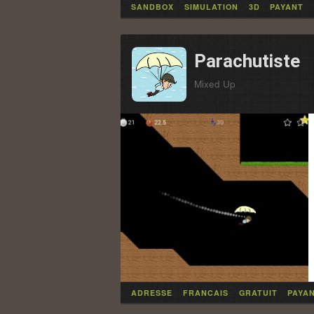
SANDBOX
SIMULATION
3D
PAYANT
Parachutiste
Mixed Up
ADRESSE
FRANCAIS
GRATUIT
PAYA