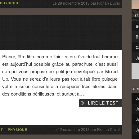
Le
29 novembre 2013
par
Florian Duval
PHYSIQUE
G
B
B
C
Planer, être libre comme l’air : si ce rêve de tout homme
J
est aujourd’hui possible grâce au parachute, c’est aussi
ce que vous propose ce petit jeu développé par Mixed
Up. Vous ne serez d’ailleurs pas tout à fait libre puisque
votre mission consistera à récupérer trois étoiles dans
GEN
des conditions périlleuses, et surtout à…
J
LIRE LE TEST
J
J
Le
12 novembre 2013
par
Florian Duval
J
NT
PHYSIQUE