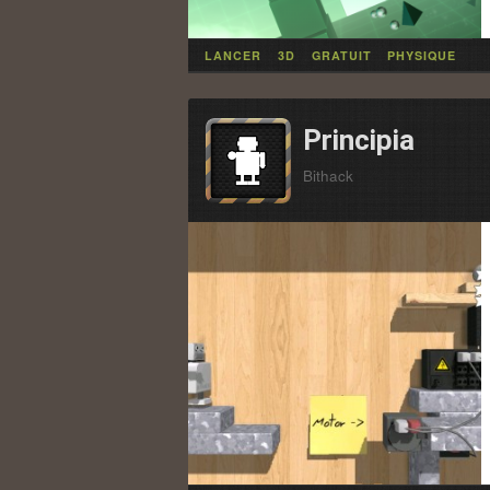
LANCER
3D
GRATUIT
PHYSIQUE
Principia
Bithack