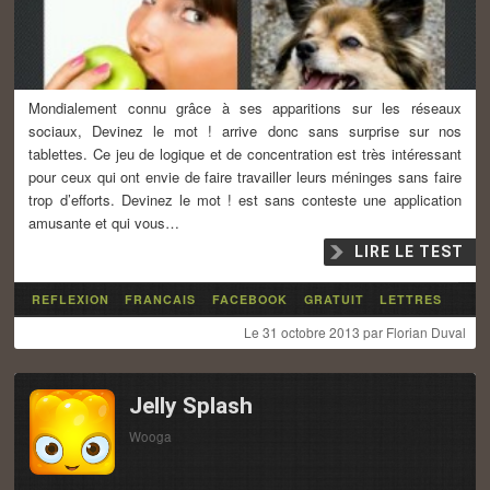
Mondialement connu grâce à ses apparitions sur les réseaux
sociaux, Devinez le mot ! arrive donc sans surprise sur nos
tablettes. Ce jeu de logique et de concentration est très intéressant
pour ceux qui ont envie de faire travailler leurs méninges sans faire
trop d’efforts. Devinez le mot ! est sans conteste une application
amusante et qui vous…
LIRE LE TEST
REFLEXION
FRANCAIS
FACEBOOK
GRATUIT
LETTRES
Le
31 octobre 2013
par
Florian Duval
Jelly Splash
Wooga