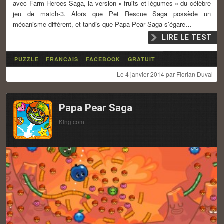
avec Farm Heroes Saga, la version « fruits et légumes » du célèbre
jeu de match-3. Alors que Pet Rescue Saga possède un
mécanisme différent, et tandis que Papa Pear Saga s’égare…
LIRE LE TEST
PUZZLE
FRANCAIS
FACEBOOK
GRATUIT
Le
4 janvier 2014
par
Florian Duval
Papa Pear Saga
King.com