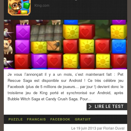
King.com
Je vous l’annonçait il y a un mois, c’est maintenant fait : Pet
Rescue Saga est disponible sur Android ! Ce très célèbre jeu
Facebook (plus de 5 millions de joueurs… par jour !) devient donc le
troisième jeu de King porté et synchronisé sur Android, après
Bubble Witch Saga et Candy Crush Saga. Pour…
LIRE LE TEST
PUZZLE
FRANCAIS
FACEBOOK
GRATUIT
Le
19 juin 2013
par
Florian Duval