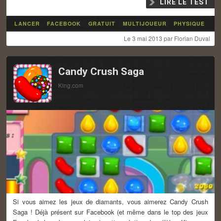
LIRE LE TEST
LANCER
FACEBOOK
GRATUIT
MULTIJOUEUR
PHYSIQUE
Le
3 mai 2013
par
Florian Duval
Candy Crush Saga
King.com
Si vous aimez les jeux de diamants, vous aimerez Candy Crush
Saga ! Déjà présent sur Facebook (et même dans le top des jeux