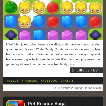
C’est bien joyeux d’exploser la gélatine, mais force est de constater
qu’arrivé au niveau 417 de Candy Crush, j’en avais un peu… plein
les bonbons ! Jelly Splash est un autre jeu de puzzle qui reprend
les mêmes ingrédients que le hit de King tout en proposant un
gameplay différent, à mi-chemin entre Candy Crush…
LIRE LE TEST
PUZZLE
FRANCAIS
FACEBOOK
GRATUIT
Le
29 octobre 2013
par
Florian Duval
Pet Rescue Saga