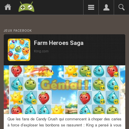
JEUX FACEBOOK
Farm Heroes Saga
King.com
Que les fans de Candy Crush qui commencent à choper des caries
à force d’exploser les bonbons se rassurent : King a pensé à vous