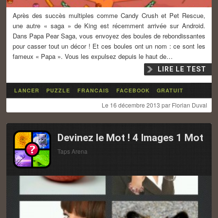
Après des succès multiples comme Candy Crush et Pet Rescue,
une autre « saga » de King est récemment arrivée sur Android.
Dans Papa Pear Saga, vous envoyez des boules de rebondissantes
pour casser tout un décor ! Et ces boules ont un nom : ce sont les
fameux « Papa ». Vous les expulsez depuis le haut de…
LIRE LE TEST
LANCER
PUZZLE
FRANCAIS
FACEBOOK
GRATUIT
Le
16 décembre 2013
par
Florian Duval
Devinez le Mot ! 4 Images 1 Mot
Taps Arena