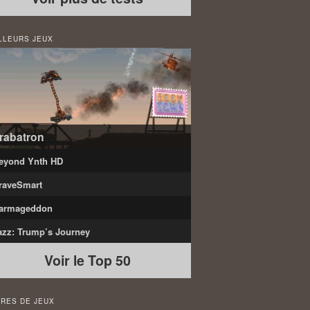
LLEURS JEUX
rabatron
eyond Ynth HD
raveSmart
armageddon
azz: Trump’s Journey
Voir le Top 50
RES DE JEUX