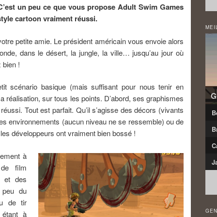
? C’est un peu ce que vous propose Adult Swim Games
tyle cartoon vraiment réussi.
MEI
tre petite amie. Le président américain vous envoie alors
nde, dans le désert, la jungle, la ville… jusqu’au jour où
bien !
t scénario basique (mais suffisant pour nous tenir en
G
 sa réalisation, sur tous les points. D’abord, ses graphismes
éussi. Tout est parfait. Qu’il s’agisse des décors (vivants
B
e des environnements (aucun niveau ne se ressemble) ou de
B
: les développeurs ont vraiment bien bossé !
C
dement à
J
de film
u et des
n peu du
 de tir
GEN
 étant à