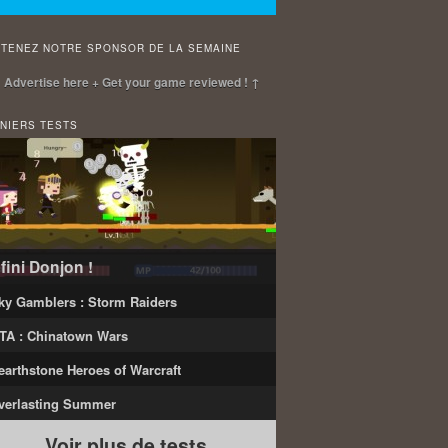
TENEZ NOTRE SPONSOR DE LA SEMAINE
 Advertise here + Get your game reviewed ! ↑
NIERS TESTS
nfini Donjon !
ky Gamblers : Storm Raiders
TA : Chinatown Wars
earthstone Heroes of Warcraft
verlasting Summer
Voir plus de tests