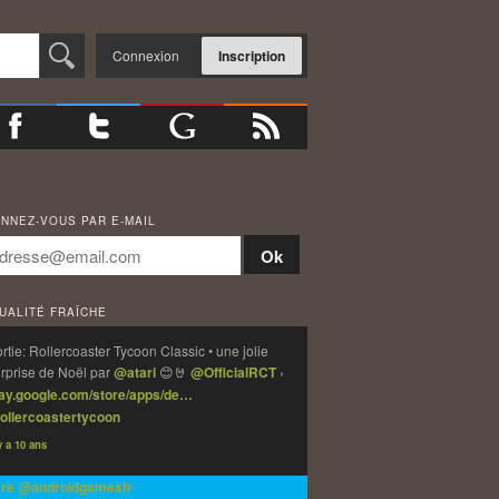
Connexion
Inscription
NNEZ-VOUS PAR E-MAIL
UALITÉ FRAÎCHE
rtie: Rollercoaster Tycoon Classic • une jolie
rprise de Noël par
@atari
😊🤘
@OfficialRCT
›
lay.google.com/store/apps/de…
ollercoastertycoon
 y a 10 ans
vre @androidgamesfr