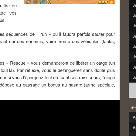
uffira de
J
tre vos
J
us.
J
des séquences de « run » où il faudra parfois sauter pour
J
 tirant sur des ennemis, voire même des véhicules (tanks,
J
J
es « Rescue » vous demanderont de libérer un otage (un
J
l fout là). Par réflexe, vous le dézinguerez sans doute plus
e, car si vous l’épargnez tout en tuant ses ravisseurs, l’otage
J
s dépose au passage un bonus au hasard (arme spéciale,
LIE
A
A