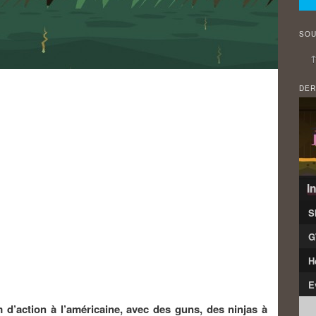
SOU
↑
DER
I
S
G
H
E
m d’action à l’américaine, avec des guns, des ninjas à