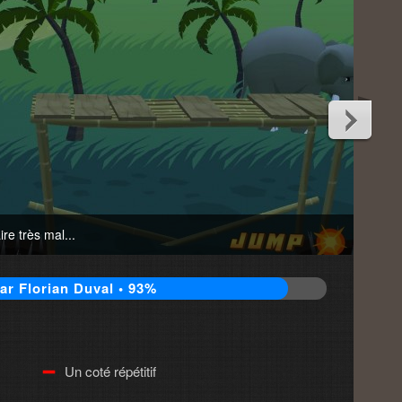
re très mal...
ar Florian Duval • 93%
Un coté répétitif