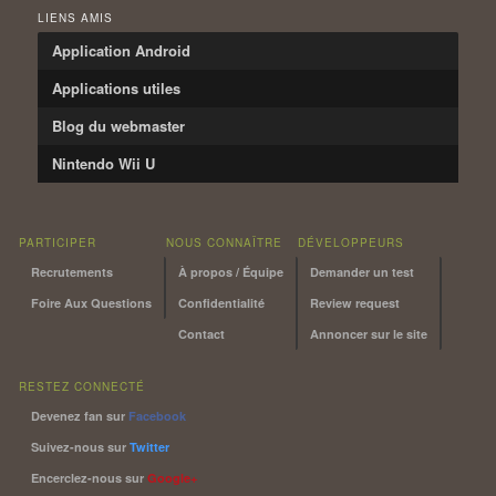
LIENS AMIS
Application Android
Applications utiles
Blog du webmaster
Nintendo Wii U
PARTICIPER
NOUS CONNAÎTRE
DÉVELOPPEURS
Recrutements
À propos / Équipe
Demander un test
Foire Aux Questions
Confidentialité
Review request
Contact
Annoncer sur le site
RESTEZ CONNECTÉ
Devenez fan sur
Facebook
Suivez-nous sur
Twitter
Encerclez-nous sur
Google+