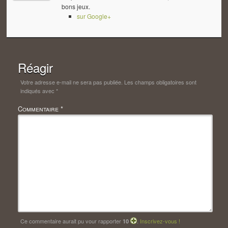
bons jeux.
sur Google+
Réagir
Votre adresse e-mail ne sera pas publiée.
Les champs obligatoires sont
indiqués avec
*
Commentaire
*
Ce commentaire aurait pu vour rapporter
.
Inscrivez-vous !
10