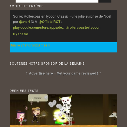
ACTUALITÉ FRAÎCHE
Sortie: Rollercoaster Tycoon Classic • une jolie surprise de Noël
par
@atari
😊🤘
@OfficialRCT
›
play.google.com/store/apps/de…
#rollercoastertycoon
Il y a 10 ans
Suivre @androidgamesfr
SOUTENEZ NOTRE SPONSOR DE LA SEMAINE
↑ Advertise here + Get your game reviewed ! ↑
DERNIERS TESTS