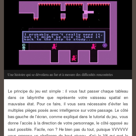
Une histoire qui se dévoilera au fur et à mesure des difficultés rencontrées
Le principe du jeu est simple : il vous faut passer chaque tableau
dans ce labyrinthe que représente votre vaisseau spatial en
mauvaise état. Pour ce faire, il vous sera nécessaire d’éviter les
multiples pièges posés avec intelligence sur votre passage. Le côté
bas-gauche de l’écran, comme expliqué dans le tutorial du jeu, vous
donne l’accès à la direction de votre personnage, le côté opposé au
saut possible. Facile, non ? He bien pas du tout, puisque VVVVVV
vous propose un challenge de haut niveau, d’où le V6 qui met le