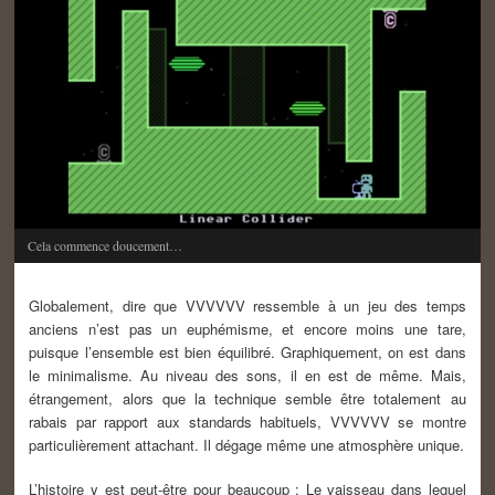
Cela commence doucement…
Globalement, dire que VVVVVV ressemble à un jeu des temps
anciens n’est pas un euphémisme, et encore moins une tare,
puisque l’ensemble est bien équilibré. Graphiquement, on est dans
le minimalisme. Au niveau des sons, il en est de même. Mais,
étrangement, alors que la technique semble être totalement au
rabais par rapport aux standards habituels, VVVVVV se montre
particulièrement attachant. Il dégage même une atmosphère unique.
L’histoire y est peut-être pour beaucoup : Le vaisseau dans lequel