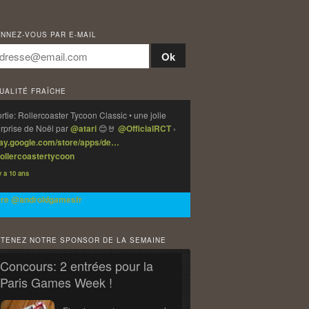
NNEZ-VOUS PAR E-MAIL
UALITÉ FRAÎCHE
rtie: Rollercoaster Tycoon Classic • une jolie
rprise de Noël par
@atari
😊🤘
@OfficialRCT
›
lay.google.com/store/apps/de…
ollercoastertycoon
 y a 10 ans
vre @androidgamesfr
TENEZ NOTRE SPONSOR DE LA SEMAINE
Concours: 2 entrées pour la
Paris Games Week !