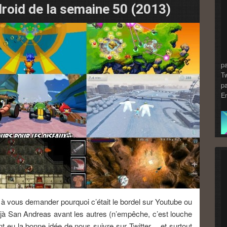
roid de la semaine 50 (2013)
pa
Tw
pa
En
à vous demander pourquoi c’était le bordel sur Youtube ou
jà San Andreas avant les autres (n’empêche, c’est louche
 eu la bonne idée de nous suivre sur Twitter… et surtout