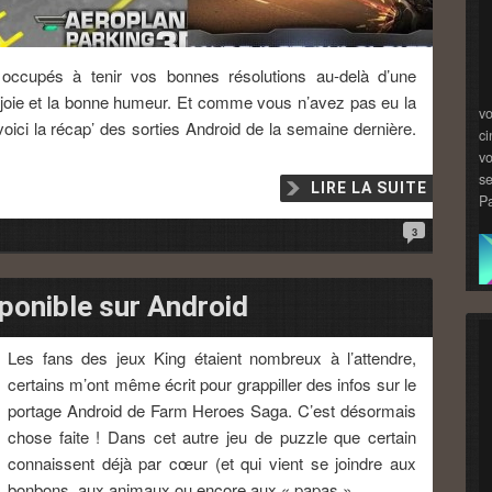
occupés à tenir vos bonnes résolutions au-delà d’une
a joie et la bonne humeur. Et comme vous n’avez pas eu la
vo
voici la récap’ des sorties Android de la semaine dernière.
ci
vo
se
LIRE LA SUITE
Pa
3
ponible sur Android
Les fans des jeux King étaient nombreux à l’attendre,
certains m’ont même écrit pour grappiller des infos sur le
portage Android de Farm Heroes Saga. C’est désormais
chose faite ! Dans cet autre jeu de puzzle que certain
connaissent déjà par cœur (et qui vient se joindre aux
bonbons, aux animaux ou encore aux « papas »…