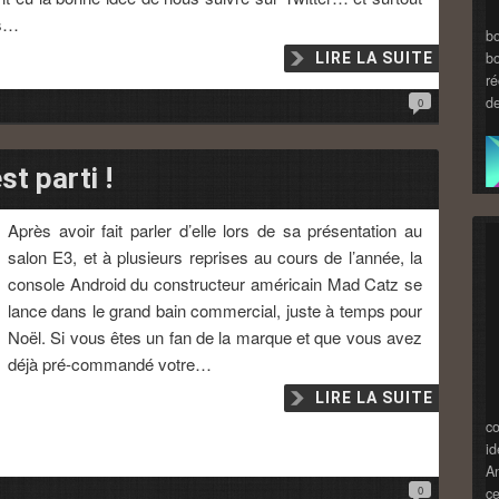
ts…
b
bo
LIRE LA SUITE
ré
de
0
t parti !
Après avoir fait parler d’elle lors de sa présentation au
salon E3, et à plusieurs reprises au cours de l’année, la
console Android du constructeur américain Mad Catz se
lance dans le grand bain commercial, juste à temps pour
Noël. Si vous êtes un fan de la marque et que vous avez
déjà pré-commandé votre…
LIRE LA SUITE
c
id
An
0
ce