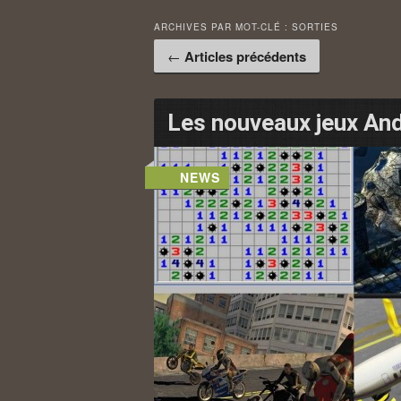
ARCHIVES PAR MOT-CLÉ :
SORTIES
Navigation des articles
←
Articles précédents
Les nouveaux jeux And
NEWS