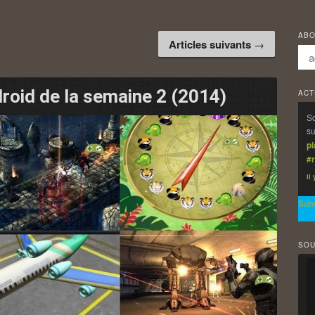
ABO
Articles suivants
→
roid de la semaine 2 (2014)
ACT
So
su
p
#r
Il
Sui
SOU