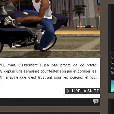
co
id
la
hui, mais visiblement il n’a pas profité de ce retard
se
 iOS depuis une semaine) pour tester son jeu et corriger les
fo
 imagine que c’est frustrant pour les joueurs, et tout
i…
LIRE LA SUITE
3