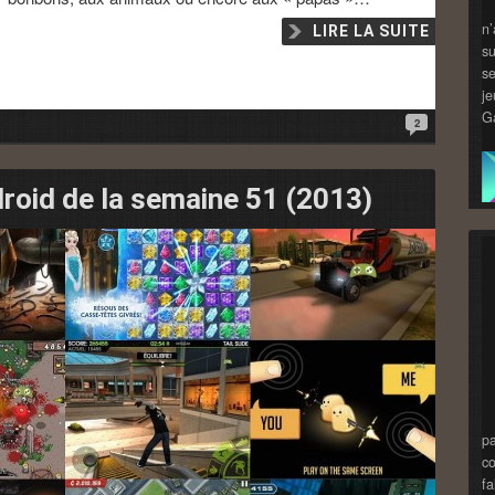
n
LIRE LA SUITE
su
se
je
Ga
2
roid de la semaine 51 (2013)
pa
co
fa