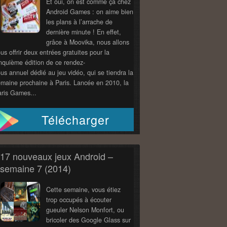
Et oui, on est comme ça chez
Android Games : on aime bien
les plans à l’arrache de
dernière minute ! En effet,
grâce à Moovika, nous allons
us offrir deux entrées gratuites pour la
nquième édition de ce rendez-
us annuel dédié au jeu vidéo, qui se tiendra la
maine prochaine à Paris. Lancée en 2010, la
ris Games...
Télécharger
17 nouveaux jeux Android –
semaine 7 (2014)
Cette semaine, vous étiez
trop occupés à écouter
gueuler Nelson Monfort, ou
bricoler des Google Glass sur