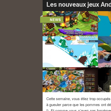
Les nouveaux jeux And
NEWS
Cette semaine, vous étiez trop occupés 
à gueuler parce que les pommes ont dé
!). Et comme vous n’avez pas forcément