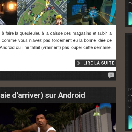
me
à faire la queuleuleu à la caisse des magasins et subir la
Et comme vous n’avez pas forcément eu la bonne idée de
 Android qu’il ne fallait (vraiment) pas louper cette semaine.
LIRE LA SUITE
0
pa
ie d’arriver) sur Android
av
de
u