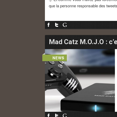
que la personne responsable des twee
Mad Catz M.O.J.O : c’es
NEWS