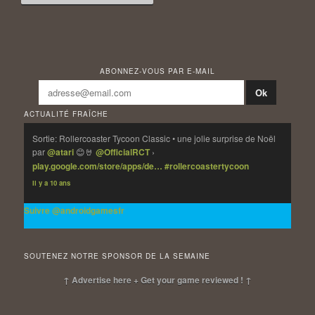
ABONNEZ-VOUS PAR E-MAIL
ACTUALITÉ FRAÎCHE
Sortie: Rollercoaster Tycoon Classic • une jolie surprise de Noël
par
@atari
😊🤘
@OfficialRCT
›
play.google.com/store/apps/de…
#rollercoastertycoon
Il y a 10 ans
Suivre @androidgamesfr
SOUTENEZ NOTRE SPONSOR DE LA SEMAINE
↑ Advertise here + Get your game reviewed ! ↑