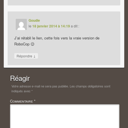
Goudie
le
18 janvier 2014 à 14:19
a dit :
J’ai rétabli le lien, cette fois vers la vraie version de
RoboCop 😉
↓
Répondre
Réagir
Votre adresse e-mail ne sera pas publiée.
Les champs obligatoires sont
indiqués avec
*
Commentaire
*