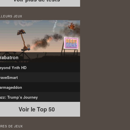
LLEURS JEUX
rabatron
eyond Ynth HD
raveSmart
armageddon
azz: Trump’s Journey
Voir le Top 50
RES DE JEUX