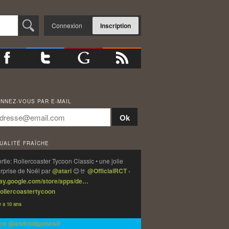
Connexion
Inscription
NNEZ-VOUS PAR E-MAIL
UALITÉ FRAÎCHE
rtie: Rollercoaster Tycoon Classic • une jolie
rprise de Noël par
@atari
😊🤘
@OfficialRCT
›
lay.google.com/store/apps/de…
ollercoastertycoon
 y a 10 ans
vre @androidgamesfr