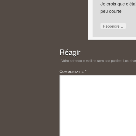
Je crois que c’étai
peu courte.
↓
Répondre
Réagir
Votre adresse e-mail ne sera pas publiée.
Les cham
Commentaire
*