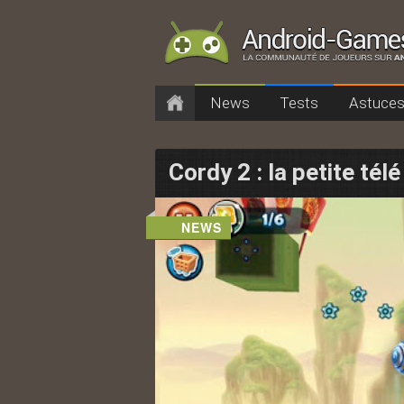
Menu principal
News
Tests
Astuce
Aller au contenu prin
Aller au contenu sec
Cordy 2 : la petite tél
NEWS