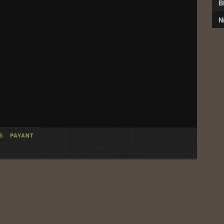
B
N
S
PAYANT