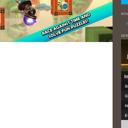
SOU
↑
DER
I
S
G
H
E