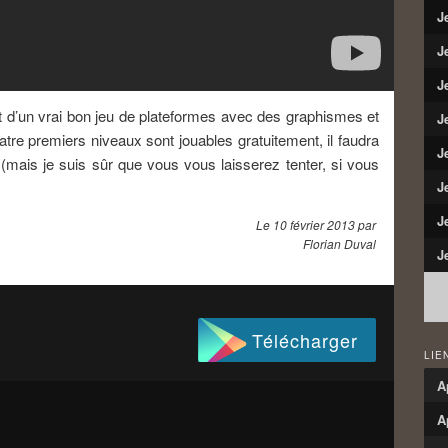
J
J
J
git d’un vrai bon jeu de plateformes avec des graphismes et
J
atre premiers niveaux sont jouables gratuitement, il faudra
J
 (mais je suis sûr que vous vous laisserez tenter, si vous
J
J
Le
10 février 2013
par
Florian Duval
J
Télécharger
LIE
A
A