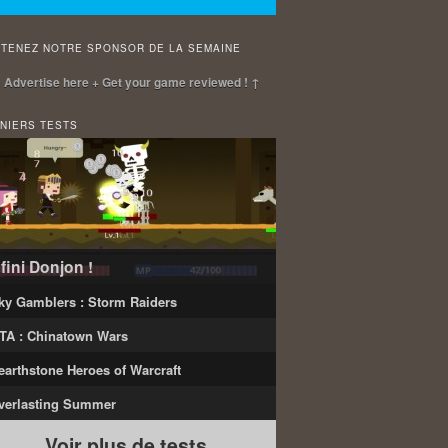
TENEZ NOTRE SPONSOR DE LA SEMAINE
 Advertise here + Get your game reviewed ! ↑
NIERS TESTS
nfini Donjon !
ky Gamblers : Storm Raiders
TA : Chinatown Wars
earthstone Heroes of Warcraft
verlasting Summer
Voir plus de tests