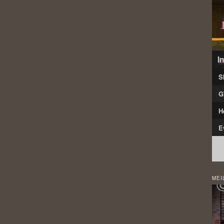
I
S
G
H
E
MEI