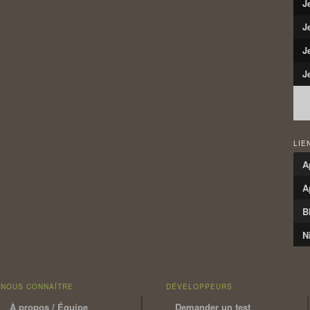
J
J
J
J
LIE
A
A
B
N
NOUS CONNAÎTRE
DÉVELOPPEURS
À propos / Équipe
Demander un test