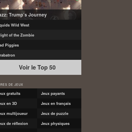
azz: Trump’s Journey
quids Wild West
light of the Zombie
ad Piggies
rabatron
Voir le Top 50
RES DE JEUX
eux gratuits
Jeux payants
eux en 3D
Jeux en français
eux multijoueur
Jeux de puzzle
eux de réflexion
Jeux physiques