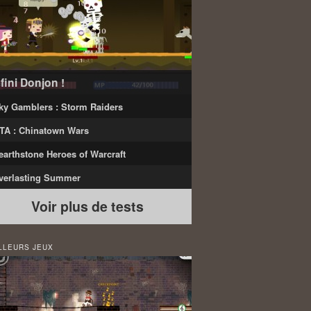
nfini Donjon !
ky Gamblers : Storm Raiders
TA : Chinatown Wars
earthstone Heroes of Warcraft
verlasting Summer
Voir plus de tests
LLEURS JEUX