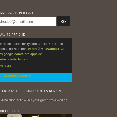
NNEZ-VOUS PAR E-MAIL
UALITÉ FRAÎCHE
rtie: Rollercoaster Tycoon Classic • une jolie
rprise de Noël par
@atari
😊🤘
@OfficialRCT
›
lay.google.com/store/apps/de…
ollercoastertycoon
 y a 10 ans
vre @androidgamesfr
TENEZ NOTRE SPONSOR DE LA SEMAINE
 Advertise here + Get your game reviewed ! ↑
NIERS TESTS