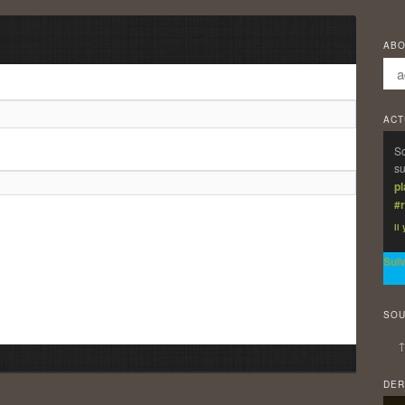
ABO
ACT
So
su
p
#r
Il
Sui
SOU
↑
DER