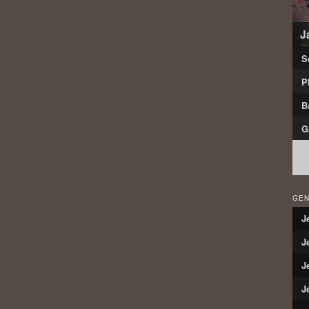
J
S
P
B
G
GEN
J
J
J
J