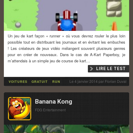
Un jeu de kart façon « runner » où vous devrez rouler le plus loin
possible tout en distribuant les journaux et en évitant les embuches
! Les créateurs de jeux vidéo mélangent souvent plusieurs genres
pour en créer de nouveaux. Dans le cas de A-Kart Paperboy, je
m’attendais à un simple jeu de course de kart…
LIRE LE TEST
Le
4 janvier 2014
par
Florian Duval
VOITURES
GRATUIT
RUN
Banana Kong
FDG Entertainment