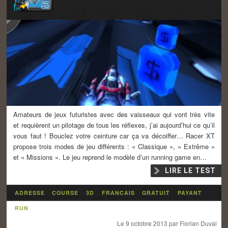
Amateurs de jeux futuristes avec des vaisseaux qui vont très vite
et requièrent un pilotage de tous les réflexes, j’ai aujourd’hui ce qu’il
vous faut ! Bouclez votre ceinture car ça va décoiffer… Racer XT
propose trois modes de jeu différents : « Classique », « Extrême »
et « Missions ». Le jeu reprend le modèle d’un running game en…
LIRE LE TEST
ADRESSE
COURSE
3D
FRANCAIS
GRATUIT
PAYANT
RUN
Le
9 octobre 2013
par
Florian Duval