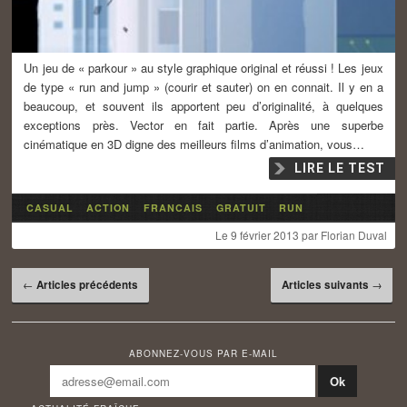
Un jeu de « parkour » au style graphique original et réussi ! Les jeux
de type « run and jump » (courir et sauter) on en connait. Il y en a
beaucoup, et souvent ils apportent peu d’originalité, à quelques
exceptions près. Vector en fait partie. Après une superbe
cinématique en 3D digne des meilleurs films d’animation, vous…
LIRE LE TEST
CASUAL
ACTION
FRANCAIS
GRATUIT
RUN
Le
9 février 2013
par
Florian Duval
Navigation des articles
←
Articles précédents
Articles suivants
→
ABONNEZ-VOUS PAR E-MAIL