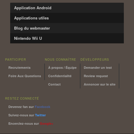
Application Android
Applications utiles
Blog du webmaster
Nintendo Wii U
PARTICIPER
NOUS CONNAÎTRE
DÉVELOPPEURS
Recrutements
À propos / Équipe
Demander un test
Foire Aux Questions
Confidentialité
Review request
Contact
Annoncer sur le site
RESTEZ CONNECTÉ
Devenez fan sur
Facebook
Suivez-nous sur
Twitter
Encerclez-nous sur
Google+