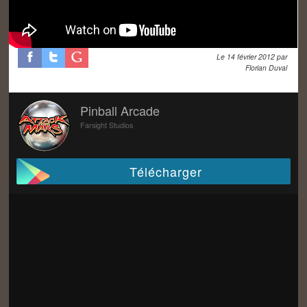
Le
14 février 2012
par
Florian Duval
Pinball Arcade
Farsight Studios
Télécharger