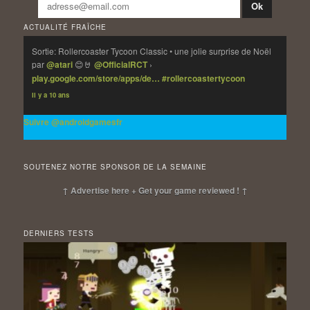
ACTUALITÉ FRAÎCHE
Sortie: Rollercoaster Tycoon Classic • une jolie surprise de Noël
par
@atari
😊🤘
@OfficialRCT
›
play.google.com/store/apps/de…
#rollercoastertycoon
Il y a 10 ans
Suivre @androidgamesfr
SOUTENEZ NOTRE SPONSOR DE LA SEMAINE
↑ Advertise here + Get your game reviewed ! ↑
DERNIERS TESTS