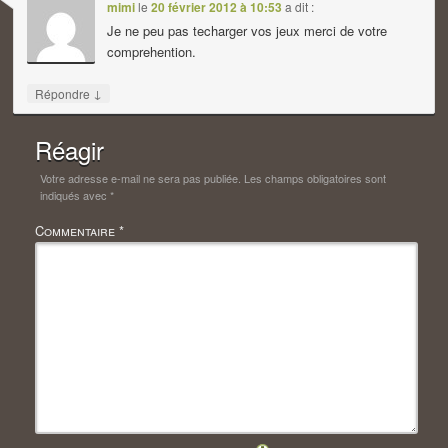
mimi
le
20 février 2012 à 10:53
a dit :
Je ne peu pas techarger vos jeux merci de votre
comprehention.
↓
Répondre
Réagir
Votre adresse e-mail ne sera pas publiée.
Les champs obligatoires sont
indiqués avec
*
Commentaire
*