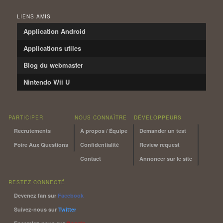
LIENS AMIS
Application Android
Applications utiles
Blog du webmaster
Nintendo Wii U
PARTICIPER
NOUS CONNAÎTRE
DÉVELOPPEURS
Recrutements
À propos / Équipe
Demander un test
Foire Aux Questions
Confidentialité
Review request
Contact
Annoncer sur le site
RESTEZ CONNECTÉ
Devenez fan sur
Facebook
Suivez-nous sur
Twitter