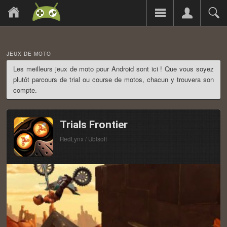
JEUX DE MOTO
Les meilleurs jeux de moto pour Android sont ici ! Que vous soyez
plutôt parcours de trial ou course de motos, chacun y trouvera son
compte.
Trials Frontier
RedLynx / Ubisoft