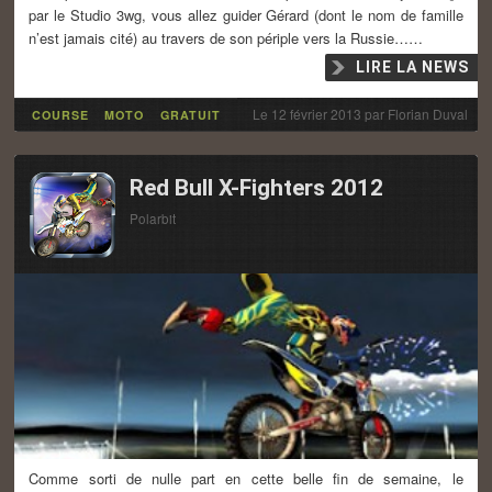
par le Studio 3wg, vous allez guider Gérard (dont le nom de famille
n’est jamais cité) au travers de son périple vers la Russie……
LIRE LA NEWS
Le
12 février 2013
par
Florian Duval
COURSE
MOTO
GRATUIT
Red Bull X-Fighters 2012
Polarbit
Comme sorti de nulle part en cette belle fin de semaine, le