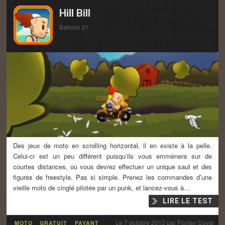
Hill Bill
Balloon 27
Des jeux de moto en scrolling horizontal, il en existe à la pelle.
Celui-ci est un peu différent puisqu’ils vous emmènera sur de
courtes distances, où vous devrez effectuer un unique saut et des
figures de freestyle. Pas si simple. Prenez les commandes d’une
vieille moto de cinglé pilotée par un punk, et lancez-vous à…
LIRE LE TEST
Le
7 octobre 2013
par
Florian Duval
MOTO
GRATUIT
PAYANT