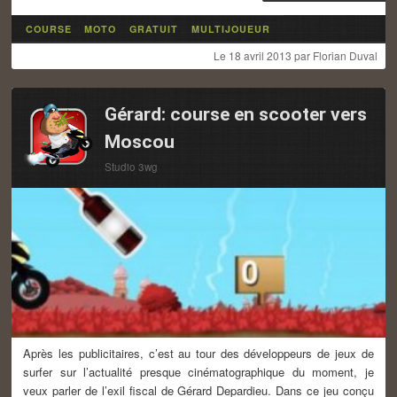
COURSE
MOTO
GRATUIT
MULTIJOUEUR
Le
18 avril 2013
par
Florian Duval
Gérard: course en scooter vers
Moscou
Studio 3wg
Après les publicitaires, c’est au tour des développeurs de jeux de
surfer sur l’actualité presque cinématographique du moment, je
veux parler de l’exil fiscal de Gérard Depardieu. Dans ce jeu conçu