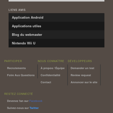
LIENS AMIS
Application Android
Applications utiles
Blog du webmaster
Nintendo Wii U
PARTICIPER
NOUS CONNAÎTRE
DÉVELOPPEURS
Recrutements
À propos / Équipe
Demander un test
Foire Aux Questions
Confidentialité
Review request
Contact
Annoncer sur le site
RESTEZ CONNECTÉ
Devenez fan sur
Facebook
Suivez-nous sur
Twitter