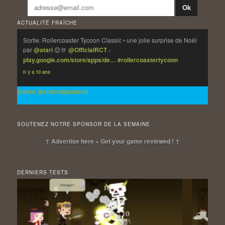
ACTUALITÉ FRAÎCHE
Sortie: Rollercoaster Tycoon Classic • une jolie surprise de Noël
par
@atari
😊🤘
@OfficialRCT
›
play.google.com/store/apps/de…
#rollercoastertycoon
Il y a 10 ans
Suivre @androidgamesfr
SOUTENEZ NOTRE SPONSOR DE LA SEMAINE
↑ Advertise here + Get your game reviewed ! ↑
DERNIERS TESTS