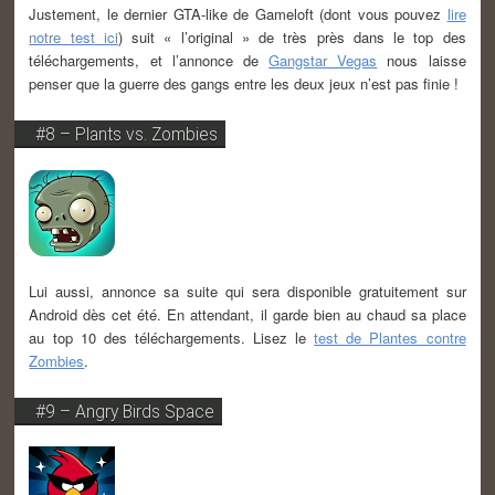
Justement, le dernier GTA-like de Gameloft (dont vous pouvez
lire
notre test ici
) suit « l’original » de très près dans le top des
téléchargements, et l’annonce de
Gangstar Vegas
nous laisse
penser que la guerre des gangs entre les deux jeux n’est pas finie !
#8 – Plants vs. Zombies
Lui aussi, annonce sa suite qui sera disponible gratuitement sur
Android dès cet été. En attendant, il garde bien au chaud sa place
au top 10 des téléchargements. Lisez le
test de Plantes contre
Zombies
.
#9 – Angry Birds Space