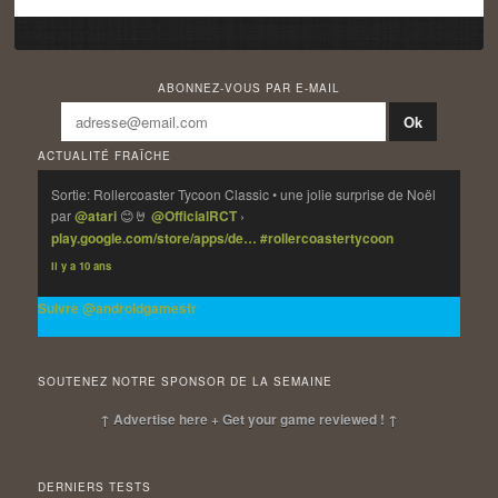
ABONNEZ-VOUS PAR E-MAIL
ACTUALITÉ FRAÎCHE
Sortie: Rollercoaster Tycoon Classic • une jolie surprise de Noël
par
@atari
😊🤘
@OfficialRCT
›
play.google.com/store/apps/de…
#rollercoastertycoon
Il y a 10 ans
Suivre @androidgamesfr
SOUTENEZ NOTRE SPONSOR DE LA SEMAINE
↑ Advertise here + Get your game reviewed ! ↑
DERNIERS TESTS