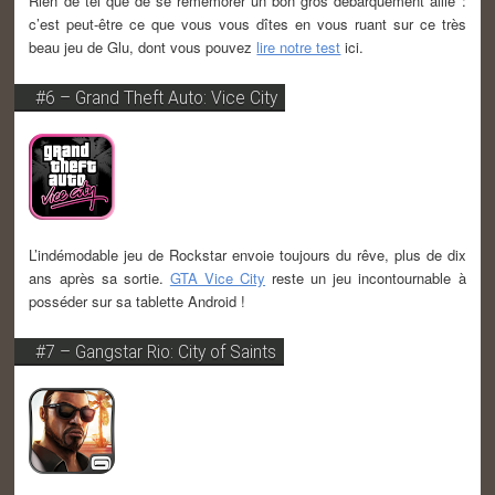
Rien de tel que de se remémorer un bon gros débarquement allié :
c’est peut-être ce que vous vous dîtes en vous ruant sur ce très
beau jeu de Glu, dont vous pouvez
lire notre test
ici.
#6 – Grand Theft Auto: Vice City
L’indémodable jeu de Rockstar envoie toujours du rêve, plus de dix
ans après sa sortie.
GTA Vice City
reste un jeu incontournable à
posséder sur sa tablette Android !
#7 – Gangstar Rio: City of Saints