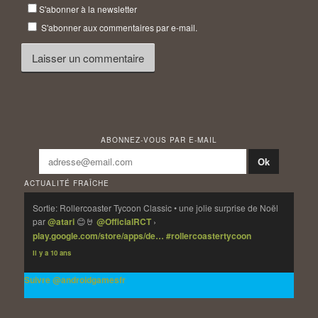
S'abonner à la newsletter
S'abonner aux commentaires par e-mail.
ABONNEZ-VOUS PAR E-MAIL
ACTUALITÉ FRAÎCHE
Sortie: Rollercoaster Tycoon Classic • une jolie surprise de Noël
par
@atari
😊🤘
@OfficialRCT
›
play.google.com/store/apps/de…
#rollercoastertycoon
Il y a 10 ans
Suivre @androidgamesfr