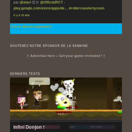
par
@atari
😊🤘
@OfficialRCT
›
play.google.com/store/apps/de…
#rollercoastertycoon
Il y a 10 ans
Suivre @androidgamesfr
SOUTENEZ NOTRE SPONSOR DE LA SEMAINE
↑ Advertise here + Get your game reviewed ! ↑
DERNIERS TESTS
Infini Donjon !