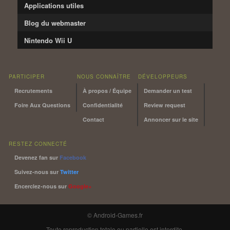
Applications utiles
Blog du webmaster
Nintendo Wii U
PARTICIPER
NOUS CONNAÎTRE
DÉVELOPPEURS
Recrutements
À propos / Équipe
Demander un test
Foire Aux Questions
Confidentialité
Review request
Contact
Annoncer sur le site
RESTEZ CONNECTÉ
Devenez fan sur
Facebook
Suivez-nous sur
Twitter
Encerclez-nous sur
Google+
© Android-Games.fr
Toute reproduction totale ou partielle est interdite.