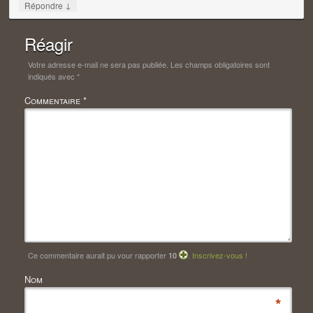
↓
Répondre
Réagir
Votre adresse e-mail ne sera pas publiée.
Les champs obligatoires sont
indiqués avec
*
Commentaire
*
Ce commentaire aurait pu vour rapporter
.
Inscrivez-vous !
10
Nom
*