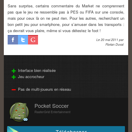
Sans surprise, certains commentaire du Market ne comprennent
pas que le jeu ne ressemble pas à PES ou FIFA sur une console,
mais pour ceux là on ne peut rien. Pour les autres, recherchant un
bon petit jeu pour smartphone, pour s’amuser dans les transports :
ça devrait vous plaire, même si vous détestez le foot !
Le
20 mai 2011
par
Florian Duval
Interface bien réalisée
Jeu accrocheur
Pas de multi-joueurs en réseau
Pocket Soccer
RasterGrid Entertainment
Télécharger