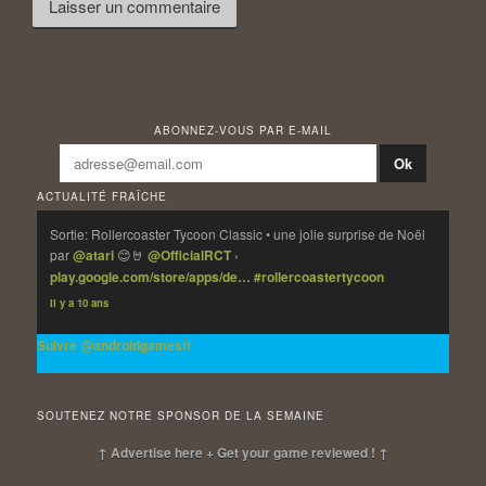
ABONNEZ-VOUS PAR E-MAIL
ACTUALITÉ FRAÎCHE
Sortie: Rollercoaster Tycoon Classic • une jolie surprise de Noël
par
@atari
😊🤘
@OfficialRCT
›
play.google.com/store/apps/de…
#rollercoastertycoon
Il y a 10 ans
Suivre @androidgamesfr
SOUTENEZ NOTRE SPONSOR DE LA SEMAINE
↑ Advertise here + Get your game reviewed ! ↑