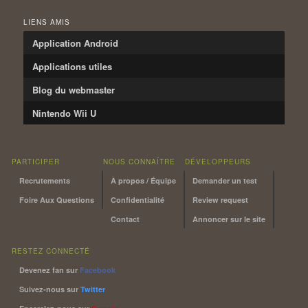
LIENS AMIS
Application Android
Applications utiles
Blog du webmaster
Nintendo Wii U
PARTICIPER
NOUS CONNAÎTRE
DÉVELOPPEURS
Recrutements
À propos / Équipe
Demander un test
Foire Aux Questions
Confidentialité
Review request
Contact
Annoncer sur le site
RESTEZ CONNECTÉ
Devenez fan sur
Facebook
Suivez-nous sur
Twitter