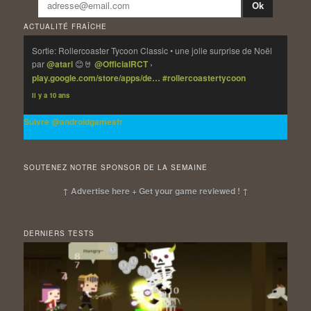
ACTUALITÉ FRAÎCHE
Sortie: Rollercoaster Tycoon Classic • une jolie surprise de Noël
par
@atari
😊🤘
@OfficialRCT
›
play.google.com/store/apps/de…
#rollercoastertycoon
Il y a 10 ans
Suivre @androidgamesfr
SOUTENEZ NOTRE SPONSOR DE LA SEMAINE
↑ Advertise here + Get your game reviewed ! ↑
DERNIERS TESTS