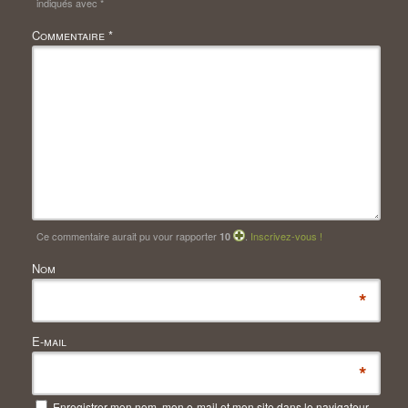
indiqués avec
*
Commentaire
*
Ce commentaire aurait pu vour rapporter
.
Inscrivez-vous !
10
Nom
*
E-mail
*
Enregistrer mon nom, mon e-mail et mon site dans le navigateur