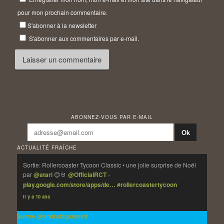
pour mon prochain commentaire.
S'abonner à la newsletter
S'abonner aux commentaires par e-mail.
ABONNEZ-VOUS PAR E-MAIL
ACTUALITÉ FRAÎCHE
Sortie: Rollercoaster Tycoon Classic • une jolie surprise de Noël
par
@atari
😊🤘
@OfficialRCT
›
play.google.com/store/apps/de…
#rollercoastertycoon
Il y a 10 ans
Suivre @androidgamesfr