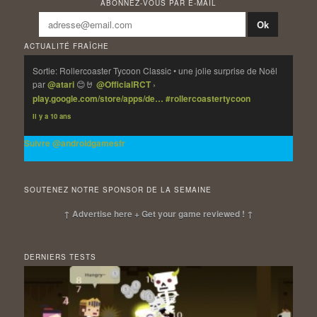
ABONNEZ-VOUS PAR E-MAIL
ACTUALITÉ FRAÎCHE
Sortie: Rollercoaster Tycoon Classic • une jolie surprise de Noël
par
@atari
😊🤘
@OfficialRCT
›
play.google.com/store/apps/de…
#rollercoastertycoon
Il y a 10 ans
Suivre @androidgamesfr
SOUTENEZ NOTRE SPONSOR DE LA SEMAINE
↑ Advertise here + Get your game reviewed ! ↑
DERNIERS TESTS