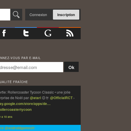
Connexion
Inscription
NNEZ-VOUS PAR E-MAIL
UALITÉ FRAÎCHE
rtie: Rollercoaster Tycoon Classic • une jolie
rprise de Noël par
@atari
😊🤘
@OfficialRCT
›
lay.google.com/store/apps/de…
ollercoastertycoon
 y a 10 ans
vre @androidgamesfr