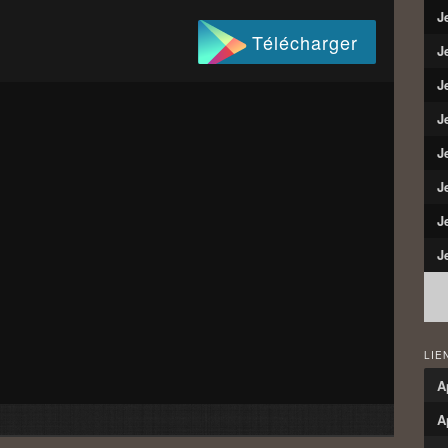
J
Télécharger
J
J
J
J
J
J
J
LIE
A
A