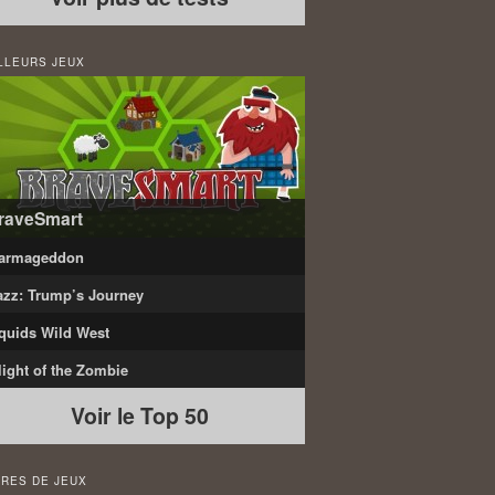
LLEURS JEUX
raveSmart
armageddon
azz: Trump’s Journey
quids Wild West
light of the Zombie
Voir le Top 50
RES DE JEUX