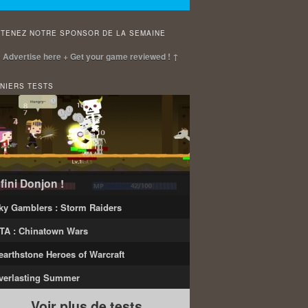
TENEZ NOTRE SPONSOR DE LA SEMAINE
 Advertise here + Get your game reviewed ! ↑
NIERS TESTS
nfini Donjon !
ky Gamblers : Storm Raiders
TA : Chinatown Wars
earthstone Heroes of Warcraft
verlasting Summer
Voir plus de tests