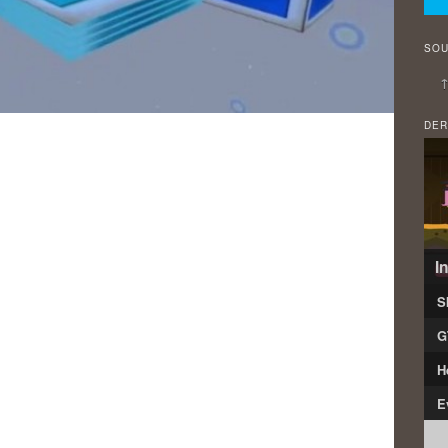
SOU
↑
DER
I
S
G
H
E