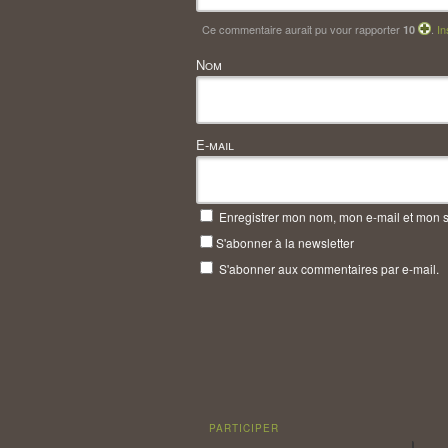
Ce commentaire aurait pu vour rapporter
.
In
10
Nom
E-mail
Enregistrer mon nom, mon e-mail et mon s
S'abonner à la newsletter
S'abonner aux commentaires par e-mail.
PARTICIPER