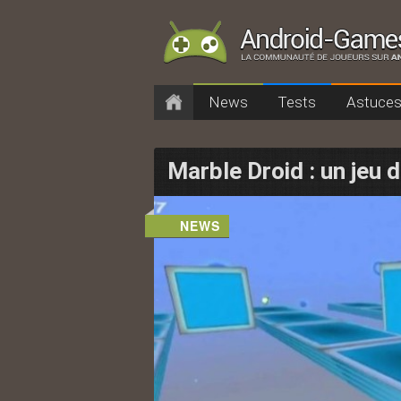
Menu principal
News
Tests
Astuce
Aller au contenu prin
Aller au contenu sec
Marble Droid : un jeu 
NEWS