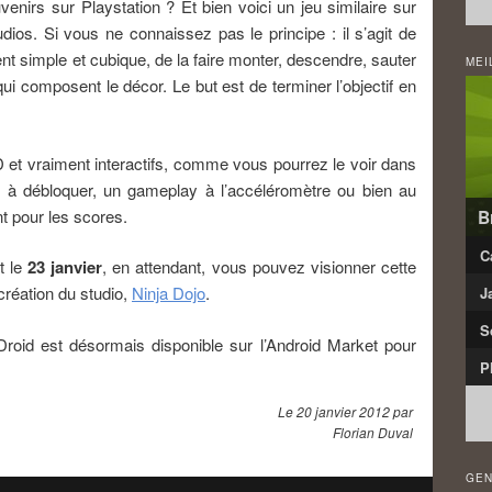
enirs sur Playstation ? Et bien voici un jeu similaire sur
dios. Si vous ne connaissez pas le principe : il s’agit de
t simple et cubique, de la faire monter, descendre, sauter
MEI
ui composent le décor. Le but est de terminer l’objectif en
et vraiment interactifs, comme vous pourrez le voir dans
es à débloquer, un gameplay à l’accéléromètre ou bien au
nt pour les scores.
B
C
t le
23 janvier
, en attendant, vous pouvez visionner cette
e création du studio,
Ninja Dojo
.
J
S
id est désormais disponible sur l’Android Market pour
P
Le
20 janvier 2012
par
Florian Duval
GEN