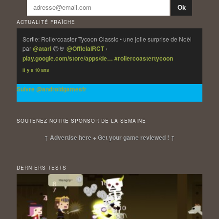
ACTUALITÉ FRAÎCHE
Sortie: Rollercoaster Tycoon Classic • une jolie surprise de Noël
par
@atari
😊🤘
@OfficialRCT
›
play.google.com/store/apps/de…
#rollercoastertycoon
Il y a 10 ans
Suivre @androidgamesfr
SOUTENEZ NOTRE SPONSOR DE LA SEMAINE
↑ Advertise here + Get your game reviewed ! ↑
DERNIERS TESTS