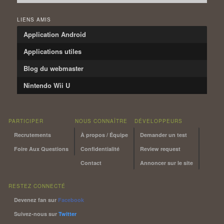
LIENS AMIS
Application Android
Applications utiles
Blog du webmaster
Nintendo Wii U
PARTICIPER
NOUS CONNAÎTRE
DÉVELOPPEURS
Recrutements
À propos / Équipe
Demander un test
Foire Aux Questions
Confidentialité
Review request
Contact
Annoncer sur le site
RESTEZ CONNECTÉ
Devenez fan sur
Facebook
Suivez-nous sur
Twitter