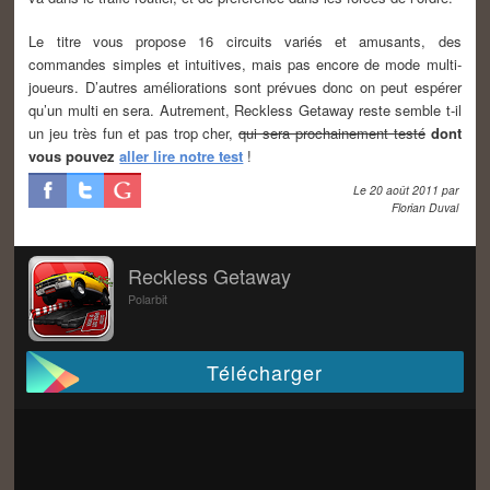
Le titre vous propose 16 circuits variés et amusants, des
commandes simples et intuitives, mais pas encore de mode multi-
joueurs. D’autres améliorations sont prévues donc on peut espérer
qu’un multi en sera. Autrement, Reckless Getaway reste semble t-il
un jeu très fun et pas trop cher,
qui sera prochainement testé
dont
vous pouvez
aller lire notre test
!
Le
20 août 2011
par
Florian Duval
Reckless Getaway
Polarbit
Télécharger