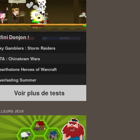
nfini Donjon !
ky Gamblers : Storm Raiders
TA : Chinatown Wars
earthstone Heroes of Warcraft
verlasting Summer
Voir plus de tests
LLEURS JEUX