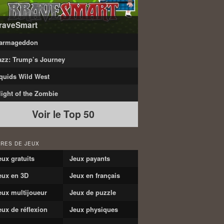
raveSmart
armageddon
azz: Trump’s Journey
quids Wild West
light of the Zombie
Voir le Top 50
RES DE JEUX
eux gratuits
Jeux payants
eux en 3D
Jeux en français
eux multijoueur
Jeux de puzzle
eux de réflexion
Jeux physiques