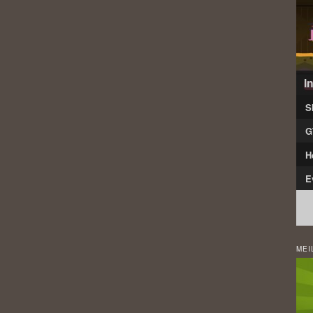
I
S
G
H
E
MEI