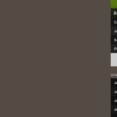
B
C
J
S
P
GEN
J
J
J
J