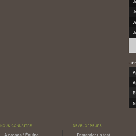
J
J
J
J
LIE
A
A
B
N
NOUS CONNAÎTRE
DÉVELOPPEURS
À propos / Équipe
Demander un test