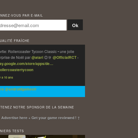
NNEZ-VOUS PAR E-MAIL
UALITÉ FRAÎCHE
rtie: Rollercoaster Tycoon Classic • une jolie
rprise de Noël par
@atari
😊🤘
@OfficialRCT
›
lay.google.com/store/apps/de…
ollercoastertycoon
 y a 10 ans
vre @androidgamesfr
TENEZ NOTRE SPONSOR DE LA SEMAINE
 Advertise here + Get your game reviewed ! ↑
NIERS TESTS