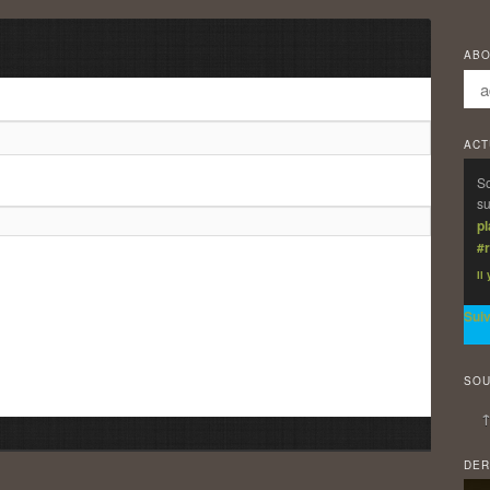
ABO
ACT
So
su
p
#r
Il
Sui
SOU
↑
DER