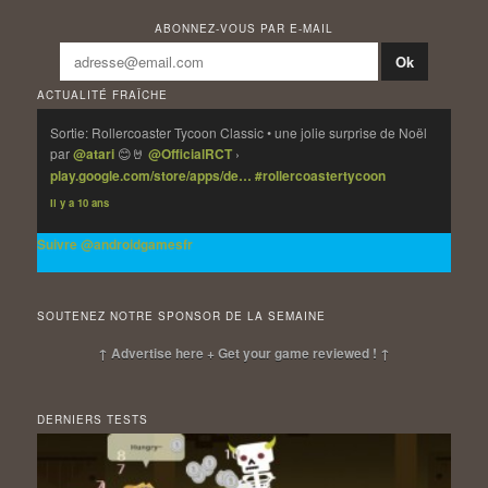
ABONNEZ-VOUS PAR E-MAIL
ACTUALITÉ FRAÎCHE
Sortie: Rollercoaster Tycoon Classic • une jolie surprise de Noël
par
@atari
😊🤘
@OfficialRCT
›
play.google.com/store/apps/de…
#rollercoastertycoon
Il y a 10 ans
Suivre @androidgamesfr
SOUTENEZ NOTRE SPONSOR DE LA SEMAINE
↑ Advertise here + Get your game reviewed ! ↑
DERNIERS TESTS