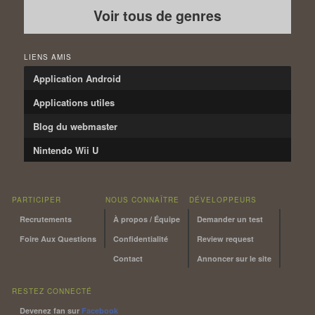
Voir tous de genres
LIENS AMIS
Application Android
Applications utiles
Blog du webmaster
Nintendo Wii U
PARTICIPER
NOUS CONNAÎTRE
DÉVELOPPEURS
Recrutements
À propos / Équipe
Demander un test
Foire Aux Questions
Confidentialité
Review request
Contact
Annoncer sur le site
RESTEZ CONNECTÉ
Devenez fan sur
Facebook