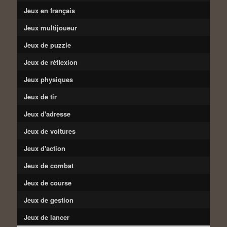
Jeux en français
Jeux multijoueur
Jeux de puzzle
Jeux de réflexion
Jeux physiques
Jeux de tir
Jeux d'adresse
Jeux de voitures
Jeux d'action
Jeux de combat
Jeux de course
Jeux de gestion
Jeux de lancer