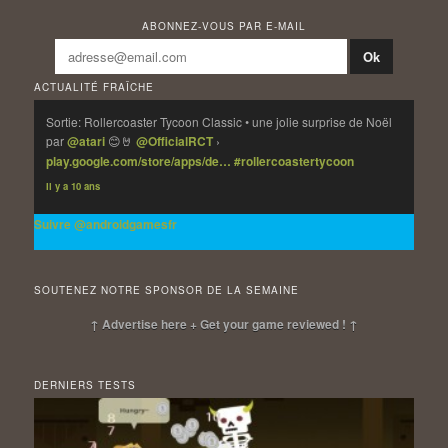
ABONNEZ-VOUS PAR E-MAIL
ACTUALITÉ FRAÎCHE
Sortie: Rollercoaster Tycoon Classic • une jolie surprise de Noël
par
@atari
😊🤘
@OfficialRCT
›
play.google.com/store/apps/de…
#rollercoastertycoon
Il y a 10 ans
Suivre @androidgamesfr
SOUTENEZ NOTRE SPONSOR DE LA SEMAINE
↑ Advertise here + Get your game reviewed ! ↑
DERNIERS TESTS